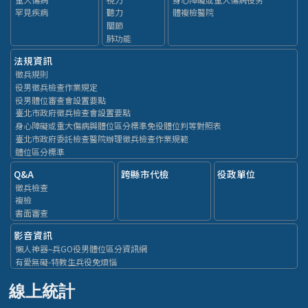
罕見疾病
聽力
體複檢醫院
關節
肺功能
法規資訊
徵兵規則
役男徵兵檢查作業規定
役男體位審查會設置要點
臺北市政府徵兵檢查會設置要點
身心障礙或重大傷病與體位區分標準免役體位判等對照表
臺北市政府委託檢查醫院辦理徵兵檢查作業規範
體位區分標準
Q&A
跨縣市代檢
役政單位
徵兵檢查
複檢
書面審查
影音資訊
懶人神器–兵GO役男體位區分資訊網
有愛無礙-特教生兵役免煩惱
線上統計