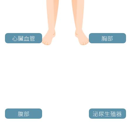
心臟血管
胸部
腹部
泌尿生殖器